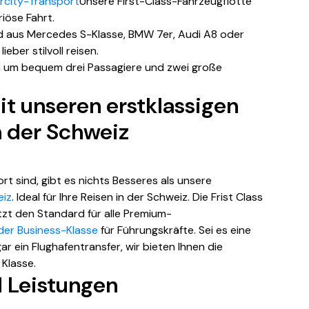
ercity-Transport
Unsere First-Class-Fahrzeugflotte
riöse Fahrt.
nd aus Mercedes S-Klasse, BMW 7er, Audi A8 oder
ieber stilvoll reisen.
, um bequem drei Passagiere und zwei große
t unseren erstklassigen
n der Schweiz
rt sind, gibt es nichts Besseres als unsere
eiz
. Ideal für Ihre Reisen in der Schweiz. Die Frist Class
setzt den Standard für alle Premium-
 der Business-Klasse
für Führungskräfte. Sei es eine
r ein Flughafentransfer, wir bieten Ihnen die
Klasse.
d Leistungen