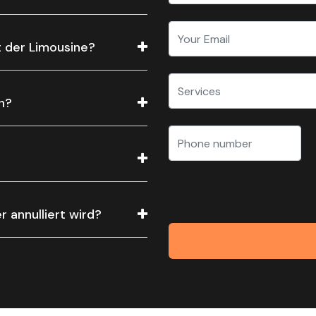
t der Limousine?
n?
 annulliert wird?