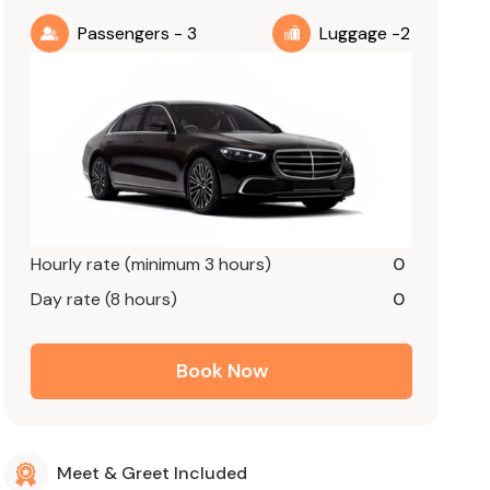
Passengers - 3
Luggage -2
Hourly rate (minimum 3 hours)
0
Day rate (8 hours)
0
Book Now
Meet & Greet Included