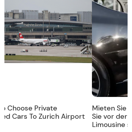
Mieten Sie nicht blind: 10 Fragen, die
9
Sie vor der Anmietung einer
b
Limousine stellen sollten