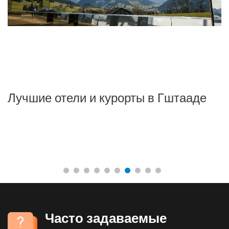
Лучшие отели и курорты в Гштааде
И
Ц
п
Часто задаваемые