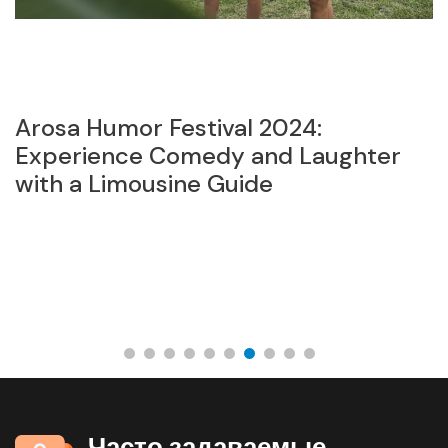
Arosa Humor Festival 2024:
С
Experience Comedy and Laughter
н
with a Limousine Guide
з
Часто задаваемые