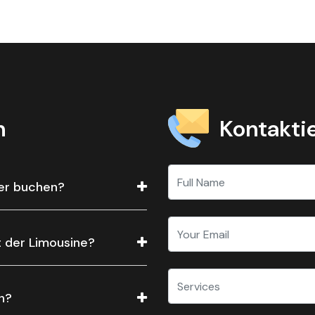
Kontaktie
n
fer buchen?
t der Limousine?
n?