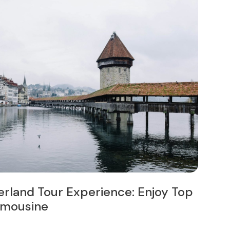
erland Tour Experience: Enjoy Top
So
Limousine