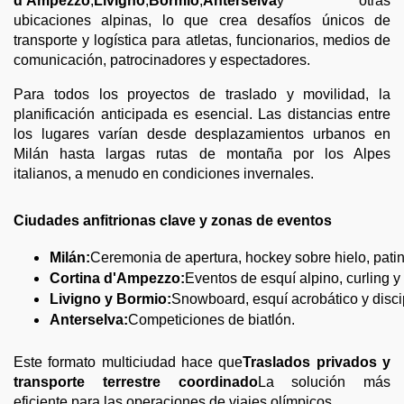
d'Ampezzo
,
Livigno
,
Bormio
,
Anterselva
y otras
ubicaciones alpinas, lo que crea desafíos únicos de
transporte y logística para atletas, funcionarios, medios de
comunicación, patrocinadores y espectadores.
Para todos los proyectos de traslado y movilidad, la
planificación anticipada es esencial. Las distancias entre
los lugares varían desde desplazamientos urbanos en
Milán hasta largas rutas de montaña por los Alpes
italianos, a menudo en condiciones invernales.
Ciudades anfitrionas clave y zonas de eventos
Milán:
Ceremonia de apertura, hockey sobre hielo, pati
Cortina d'Ampezzo:
Eventos de esquí alpino, curling y
Livigno y Bormio:
Snowboard, esquí acrobático y disci
Anterselva:
Competiciones de biatlón.
Este formato multiciudad hace que
Traslados privados y
transporte terrestre coordinado
La solución más
eficiente para las operaciones de viajes olímpicos.