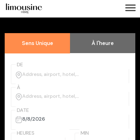
Sens Unique
À l'heure
DE
À
DATE
HEURES
MIN