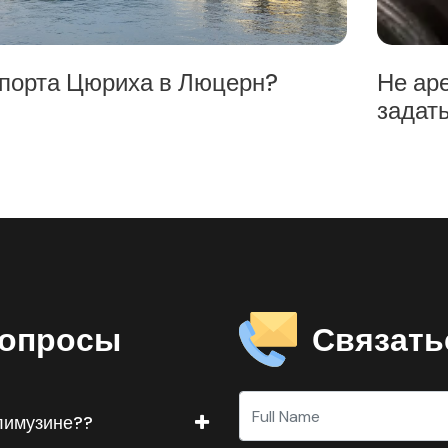
ха в Люцерн?
Не арендуйте всле
задать перед арен
Связать
вопросы
 лимузине??