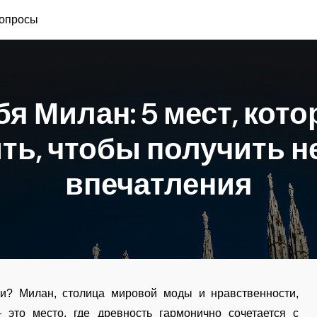
вопросы
бя Милан: 5 мест, кот
ить, чтобы получить 
впечатления
ии? Милан, столица мировой моды и нравственности,
 это место, где древность гармонично сочетается с