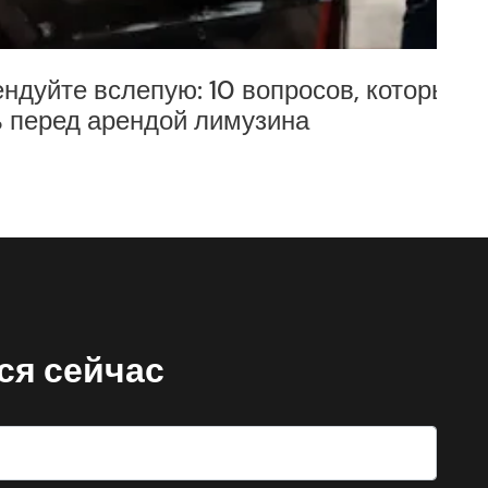
пую: 10 вопросов, которые следует
Ро
дой лимузина
ся сейчас