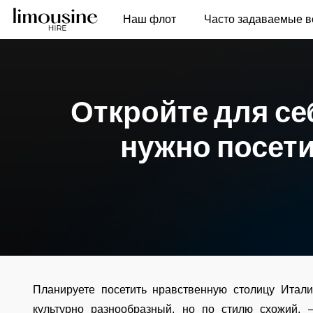
Наш флот
Часто задаваемые 
Откройте для се
нужно посет
Планируете посетить нравственную столицу Итал
культурно разнообразный, но по стилю схожий, –