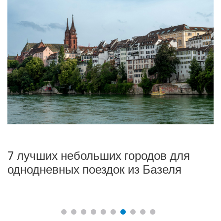
7 лучших небольших городов для
К
однодневных поездок из Базеля
э
2