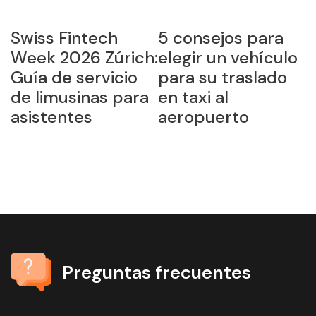
Swiss Fintech
5 consejos para
A
Week 2026 Zúrich:
elegir un vehículo
F
Guía de servicio
para su traslado
E
de limusinas para
en taxi al
C
asistentes
aeropuerto
L
L
Preguntas frecuentes