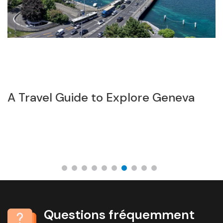
A Travel Guide to Explore Geneva
T
v
Questions fréquemment