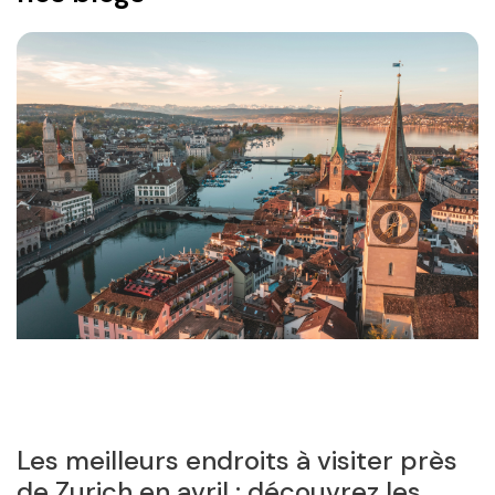
Les meilleurs endroits à visiter près
L
de Zurich en avril : découvrez les
l