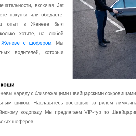
чательности, включая Jet
те покупки или обедаете,
ваш опыт в Женеве был
колько хотите, на любой
в Женеве с шофером
. Мы
ных водителей, которые
скоши
еневы наряду с близлежащими швейцарскими сокровищами
ным шиком. Насладитесь роскошью за рулем лимузина
ейнскому водопаду. Мы предлагаем VIP-тур по Швейцари
вских шоферов.