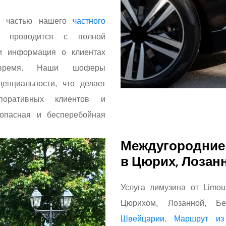
ей частью нашего
частного
 проводится с полной
и информация о клиентах
 время. Наши шоферы
енциальности, что делает
поративных клиентов и
зопасная и бесперебойная
Междугородние
в Цюрих, Лозанн
Услуга лимузина от Limo
Цюрихом, Лозанной, Б
Швейцарии
.
Маршрут и