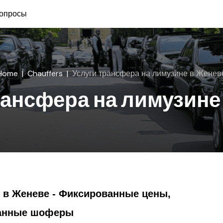
вопросы
Home
Chauffers
Услуги трансфера на лимузине в Женев
рансфера на лимузине
 в Женеве - Фиксированные цены,
анные шоферы