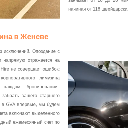
занимает от 10 до 20 ми
начиная от 118 швейцарски
ина в Женеве
з исключений. Опоздание с
о напрямую отражается на
 Hire не совершает ошибок;
орпоративного лимузина
 каждом бронировании.
 забрать вашего старшего
о в GVA впервые, мы будем
чета включают выделенного
водный ежемесячный счет по