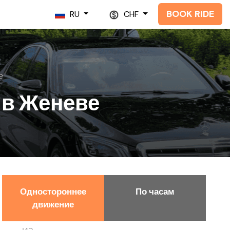
BOOK RIDE
RU
CHF
е
 в Женеве
Одностороннее
По часам
движение