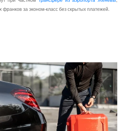
нут при частном
трансфере из аэропорта Женевы
,
х франков за эконом-класс без скрытых платежей.