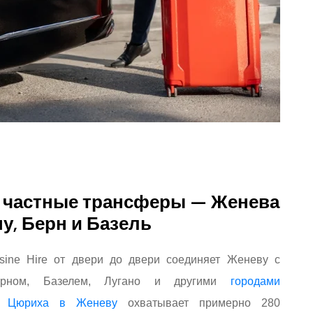
 частные трансферы — Женева
у, Берн и Базель
usine Hire от двери до двери соединяет Женеву с
ерном, Базелем, Лугано и другими
городами
з Цюриха в Женеву
охватывает примерно 280