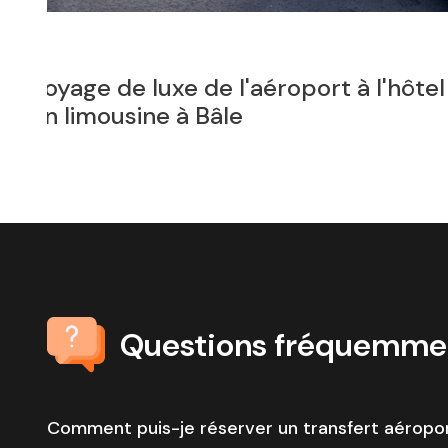
rts
Exploring Zurich to Swiss Alps & 
Your Ultimate Guide
Questions fréquemme
Comment puis-je réserver un transfert aéropor