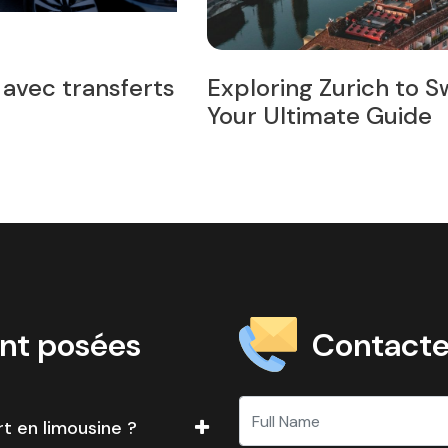
Bernese Oberland:
7 meilleures façon
Zurich
Contacte
nt posées
t en limousine ?