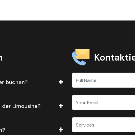
Kontaktie
n
fer buchen?
t der Limousine?
n?