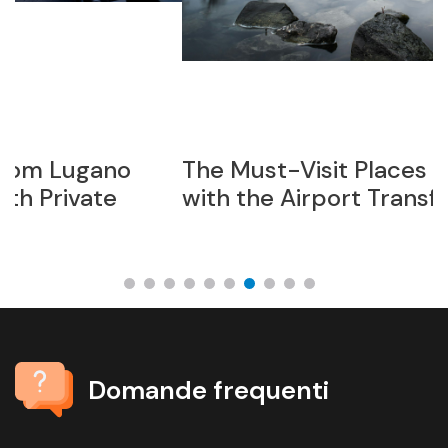
The Must-Visit Places in Memmingen
V
with the Airport Transfers
p
d
Domande frequenti