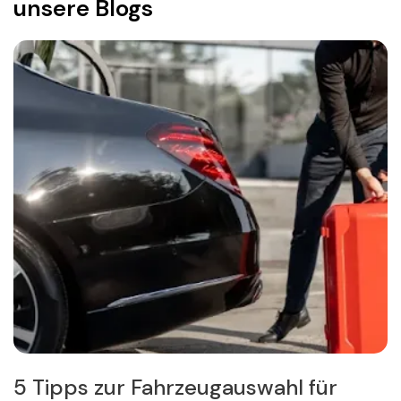
unsere Blogs
he
5 Tipps zur Fahrzeugauswahl für
T