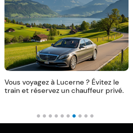
t
Vous voyagez à Lucerne ? Évitez le
T
train et réservez un chauffeur privé.
v