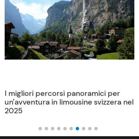
I migliori percorsi panoramici per
C
un'avventura in limousine svizzera nel
d
2025