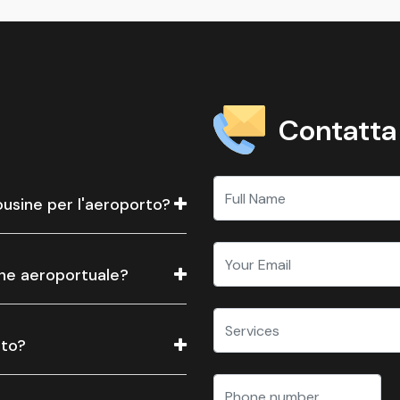
Contatta
usine per l'aeroporto?
sine aeroportuale?
rto?