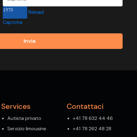
Reload
Captcha
Invia
Services
Contattaci
Autista privato
+41 78 632 44 46
Servizio limousine
+41 78 262 48 28