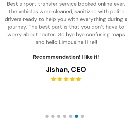
vice booked online ever.
I have been on a vacation
d, sanitized with polite
Zurich and booked Limous
 with everything during a
transfer services to get ba
s that you don’t have to
business car class as I had 2
bye bye confusing maps
driver met us on-time at t
ousine Hire!!
professional cum friendly n
Comfortable & clean car wi
n! I like it!
and water bottle. Amaz
n, CEO
Comfortable & clean car 
services
VP Marke