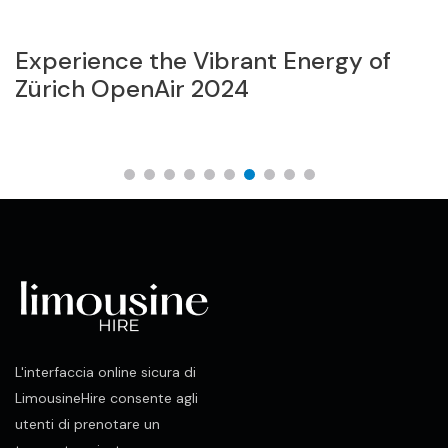
er
Experience the Vibrant Energy of
T
ra
Zürich OpenAir 2024
V
L'interfaccia online sicura di
LimousineHire consente agli
utenti di prenotare un