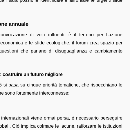
ali sarà possibile identificare e affrontare le urgenti sfide
one annuale
vocazione di voci influenti; è il terreno per l’azione
ità economica e le sfide ecologiche, il forum crea spazio per
so questioni che parlano di disuguaglianza e cambiamento
costruire un futuro migliore
si basa su cinque priorità tematiche, che rispecchiano le
he sono fortemente interconnesse:
e internazionali viene ormai persa, è necessario perseguire
obali. Ciò implica colmare le lacune, rafforzare le istituzioni