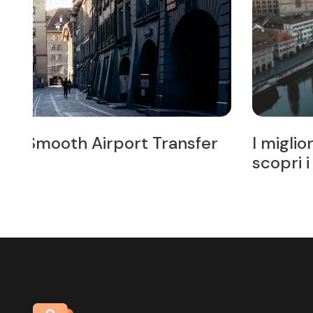
er
I migliori posti da visitare vicino a 
scopri i tesori nascosti della Svizze