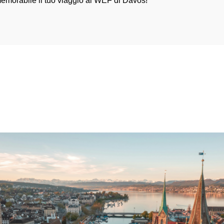
emorabile il tuo viaggio al WEF di Davos!